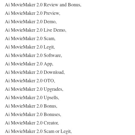
Ai MovieMaker 2.0 Review and Bonus,
Ai MovieMaker 2.0 Preview,
Ai MovieMaker 2.0 Demo,
Ai MovieMaker 2.0 Live Demo,
Ai MovieMaker 2.0 Scam,
Ai MovieMaker 2.0 Legit,
Ai MovieMaker 2.0 Software,
Ai MovieMaker 2.0 App,
Ai MovieMaker 2.0 Download,
Ai MovieMaker 2.0 OTO,
Ai MovieMaker 2.0 Upgrades,
Ai MovieMaker 2.0 Upsells,
Ai MovieMaker 2.0 Bonus,
Ai MovieMaker 2.0 Bonuses,
Ai MovieMaker 2.0 Creator,
Ai MovieMaker 2.0 Scam or Legit,