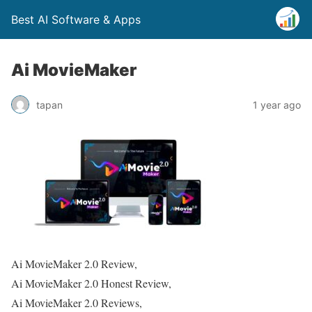
Best AI Software & Apps
Ai MovieMaker
tapan
1 year ago
Ai MovieMaker 2.0 Review,
Ai MovieMaker 2.0 Honest Review,
Ai MovieMaker 2.0 Reviews,